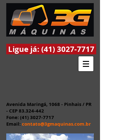
Ligue já:
(41) 3027-7717
Avenida Maringá, 1068 -
Pinhais / PR
-
CEP
83.324-442
Fone:
(41) 3027-7717
Email:
contato@3gmaquinas.com.br