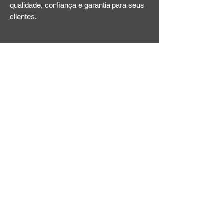
qualidade, confiança e garantia para seus
clientes.
Av. Maringá, 1068
Pinhais / Paraná